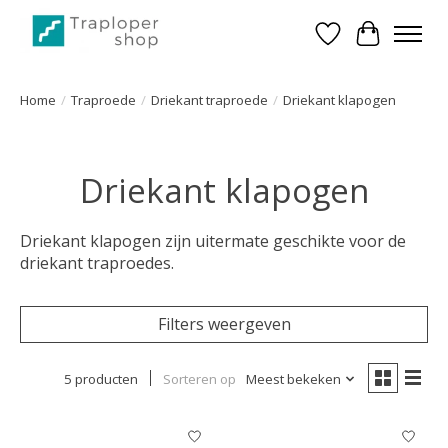
Verlanglijst
Winkelwa
Home
/
Traproede
/
Driekant traproede
/
Driekant klapogen
Driekant klapogen
Driekant klapogen zijn uitermate geschikte voor de
driekant traproedes.
Filters weergeven
5 producten
Sorteren op
Meest bekeken