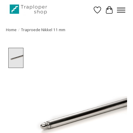
Verlanglijst
Winkelwa
Home
/
Traproede Nikkel 11 mm
Product image slideshow Items