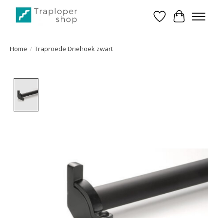
Verlanglijst
Winkelwa
Home
/
Traproede Driehoek zwart
Product image slideshow Items