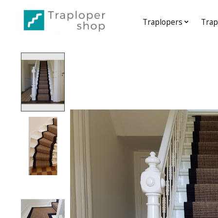
Traplopers
Trap
Home
/
Traploper Sisal Design Anne
Product image slideshow Items