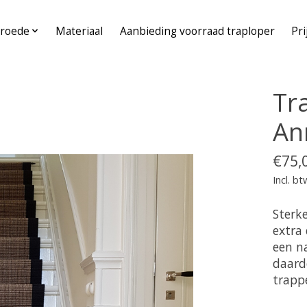
roede
Materiaal
Aanbieding voorraad traploper
Pri
Tr
An
€75,
Incl. bt
Sterk
extra
een na
daard
trapp