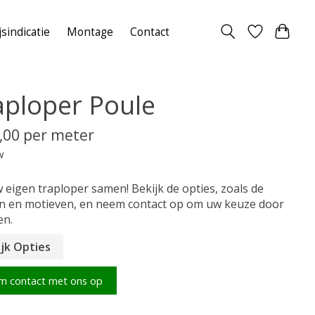
jsindicatie
Montage
Contact
aploper Poule
,00 per meter
w
w eigen traploper samen! Bekijk de opties, zoals de
n en motieven, en neem contact op om uw keuze door
en.
jk Opties
m contact met ons op