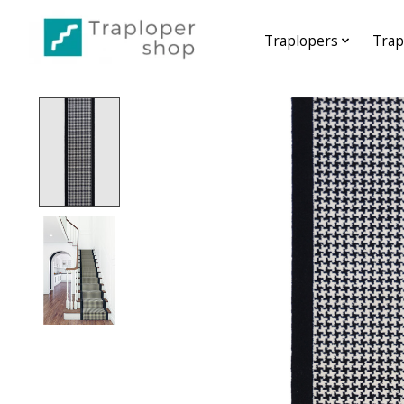
Traplopers
Trap
Home
/
Traploper Poule
Product image slideshow Items