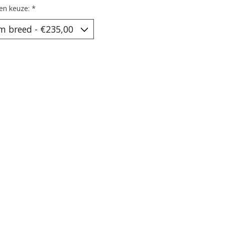
en keuze:
*