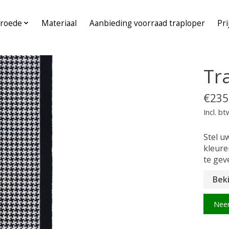
roede
Materiaal
Aanbieding voorraad traploper
Pri
Tr
€235
Incl. bt
Stel u
kleure
te gev
Beki
Nee