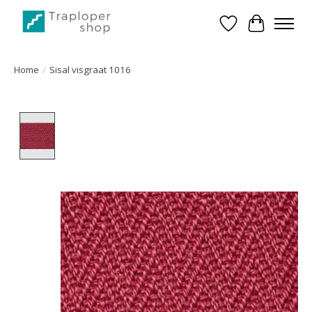
Verlanglijst
Winkelwa
Home
/
Sisal visgraat 1016
Product image slideshow Items