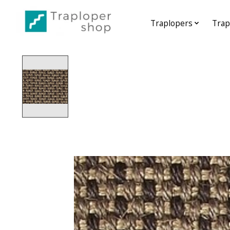
Traplopers
Trap
Home
/
Sisal multicolor schaft 5025
Product image slideshow Items