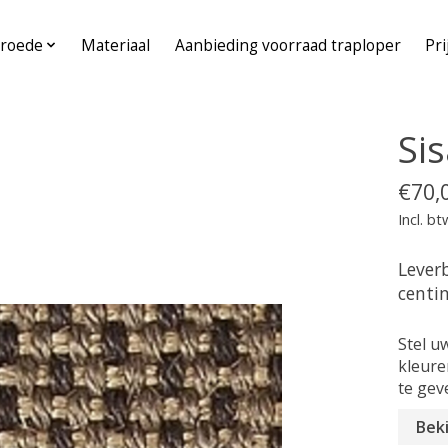
roede
Materiaal
Aanbieding voorraad traploper
Pri
Sis
€70,
Incl. bt
Leverb
centi
Stel u
kleure
te gev
Beki