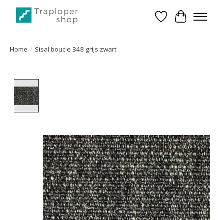
Verlanglijst
Winkelwa
Home
/
Sisal boucle 348 grijs zwart
Product image slideshow Items