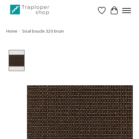
Verlanglijst
Winkelwa
Home
/
Sisal boucle 320 bruin
Product image slideshow Items