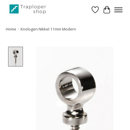
Verlanglijst
Winkelwa
Home
/
Knologen Nikkel 11mm Modern
Product image slideshow Items