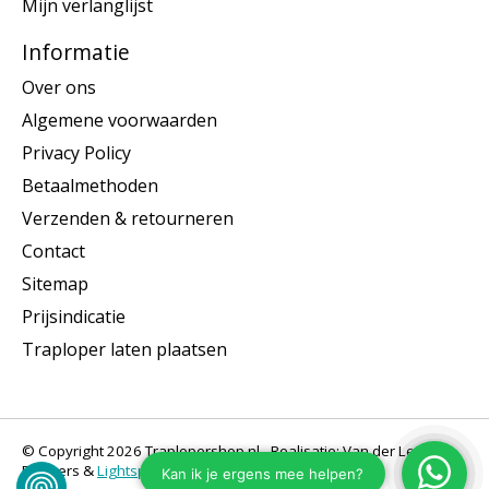
Mijn verlanglijst
Informatie
Over ons
Algemene voorwaarden
Privacy Policy
Betaalmethoden
Verzenden & retourneren
Contact
Sitemap
Prijsindicatie
Traploper laten plaatsen
© Copyright 2026 Traplopershop.nl - Realisatie: Van der Let &
Partners &
Lightspeed